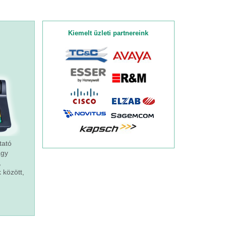
Kiemelt üzleti partnereink
tató
agy
,
 között,