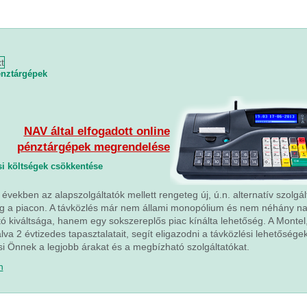
t
énztárgépek
NAV által elfogadott online
pénztárgépek megrendelése
i költségek csökkentése
 években az alapszolgáltatók mellett rengeteg új, ú.n. alternatív szolgál
eg a piacon. A távközlés már nem állami monopólium és nem néhány n
tó kiváltsága, hanem egy sokszereplős piac kínálta lehetőség. A Montel
lva 2 évtizedes tapasztalatait, segít eligazodni a távközlési lehetőségek
 Önnek a legjobb árakat és a megbízható szolgáltatókat.
n