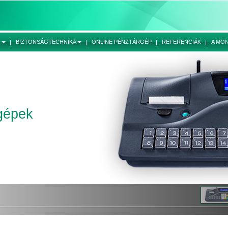
Ó
BIZTONSÁGTECHNIKA
ONLINE PÉNZTÁRGÉP
REFERENCIÁK
A MO
gépek