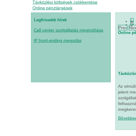
Távközlési költségek csökkentése
Online pénztárgépek
Legfrissebb hírek
1
2
Prev
Nex
Call center szolgáltatás megindítása
Online p
IP front-ending megodás
Távközlés
Az elmúlt
jelent m
szolgálta
felhaszná
megkeresi
Bővebbe